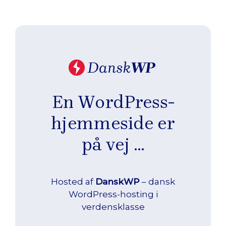
Hop
til
indhold
En WordPress-
hjemmeside er
på vej …
Hosted af
DanskWP
– dansk
WordPress-hosting i
verdensklasse