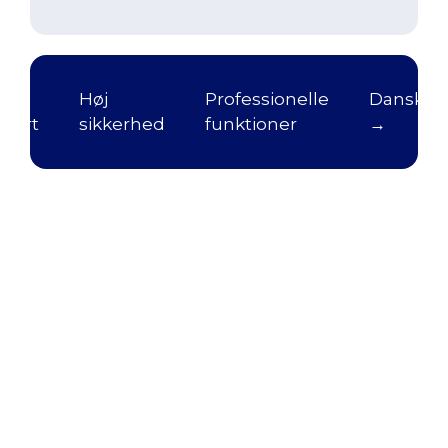
nsk
Høj
Professionelle
DanskWP
port
sikkerhed
funktioner
→